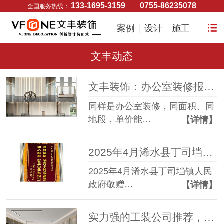
133-1695-3159
0755-86235078
全国服务热线：
案例
设计
施工
文丰动态
文丰装饰：办公室装修报价从百元级到千元级/㎡，差在哪？ 用这4个步骤小白也能看懂报价单！
同样是办公室装修，同面积、同
地段，单价能…
【详情】
2025年4月浠水县丁司垱镇人民政府敬赠我司”路灯熠熠-映亮乡村致富景，初心拳拳-彰显企业大担当“锦旗
2025年4月浠水县丁司垱镇人民
政府敬赠…
【详情】
实力强的工装公司推荐，专业之选看这里