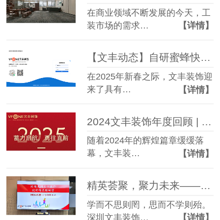
在商业领域不断发展的今天，工
装市场的需求…
【详情】
【文丰动态】自研蜜蜂快装系统焕新升级，高效启航新篇章
在2025年新春之际，文丰装饰迎
来了具有…
【详情】
2024文丰装饰年度回顾 | 乘风破浪，砥砺前行
随着2024年的辉煌篇章缓缓落
幕，文丰装…
【详情】
精英荟聚，聚力未来——文丰装饰“设计精英特训营”正式启动
学而不思则罔，思而不学则殆。
深圳文丰装饰…
【详情】