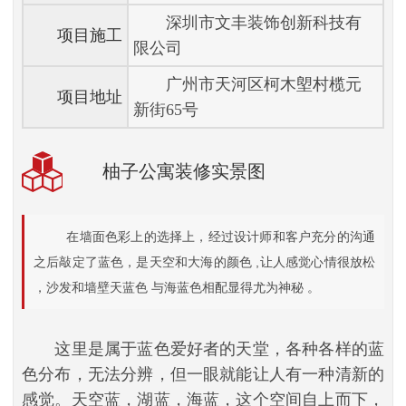
深圳市文丰装饰创新科技有
项目施工
限公司
广州市天河区柯木塱村榄元
项目地址
新街65号
柚子公寓装修实景图
在墙面色彩上的选择上，经过设计师和客户充分的沟通
之后敲定了
蓝色
，是天空和大海的颜色
,让人感觉心情很放松
，
沙发和墙壁
天蓝色
与
海蓝色
相配显得尤为
神秘
。
这里是属于蓝色爱好者的天堂，各种各样的蓝
色分布，无法分辨，但一眼就能让人有一种清新的
感觉。天空蓝，湖蓝，海蓝，这个空间自上而下，